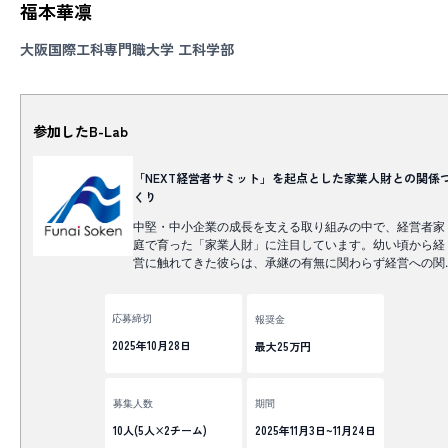
福本華凛
大阪国際工科専門職大学 工科学部
参加したB-Lab
「NEXT経営者サミット」を起点とした家業人財との関係
くり
中堅・中小企業の成長を支える取り組みの中で、経営者家
庭で育った「家業人財」に注目しています。幼い頃から経
営に触れてきた彼らは、承継の有無に関わらず経営への関
心が高く、将来の企業を支える存在として期待されていま
す。こうした背景から、家業人財が出会い、学び、つなが
っていく場づくりを進めています。本B-Labでは、その接
応募締切
報奨金
点となる「NEXT経営者サミット」をどのように開催・集
2025年10月28日
最大25万円
し、その後の関係性をどう育んでいくかを、学生ならでは
の視点で考えていただきます。
募集人数
期間
10人(5人×2チーム)
2025年11月3日~11月24日